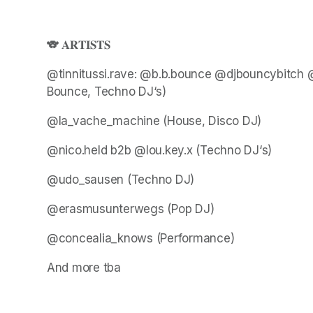
🐨 𝐀𝐑𝐓𝐈𝐒𝐓𝐒
@tinnitussi.rave: @b.b.bounce @djbouncybitch 
Bounce, Techno DJ‘s)
@la_vache_machine (House, Disco DJ)
@nico.held b2b @lou.key.x (Techno DJ‘s)
@udo_sausen (Techno DJ)
@erasmusunterwegs (Pop DJ)
@concealia_knows (Performance)
And more tba