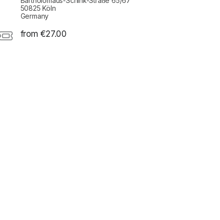
Bartholomäus-Schink-Straße 65/67
50825 Köln
Germany
from €27.00