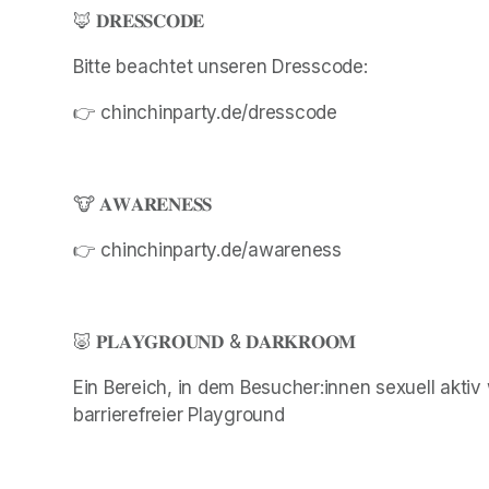
🦊 𝐃𝐑𝐄𝐒𝐒𝐂𝐎𝐃𝐄
Bitte beachtet unseren Dresscode:
👉 chinchinparty.de/dresscode
🐮 𝐀𝐖𝐀𝐑𝐄𝐍𝐄𝐒𝐒
👉 chinchinparty.de/awareness
🐷 𝐏𝐋𝐀𝐘𝐆𝐑𝐎𝐔𝐍𝐃 & 𝐃𝐀𝐑𝐊𝐑𝐎𝐎𝐌
Ein Bereich, in dem Besucher:innen sexuell akti
barrierefreier Playground