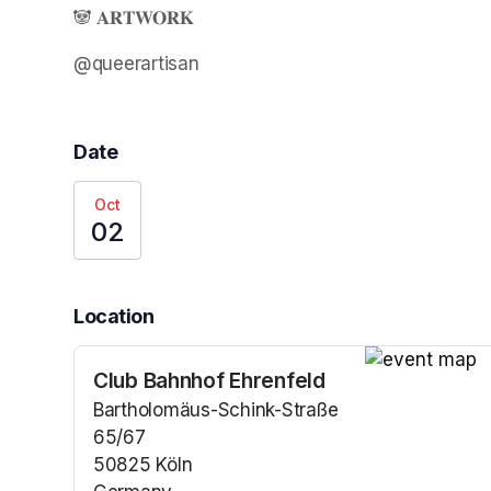
🐼 𝐀𝐑𝐓𝐖𝐎𝐑𝐊
@queerartisan
Date
Oct
02
Location
Club Bahnhof Ehrenfeld
(opens in a n
Bartholomäus-Schink-Straße
65/67
50825 Köln