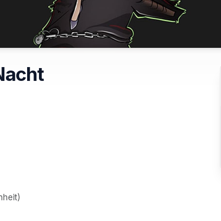
 Nacht
nheit)