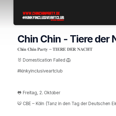
Chin Chin - Tiere der
𝐂𝐡𝐢𝐧 𝐂𝐡𝐢𝐧 𝐏𝐚𝐫𝐭𝐲 – 𝐓𝐈𝐄𝐑𝐄 𝐃𝐄𝐑 𝐍𝐀𝐂𝐇𝐓
🐰 Domestication Failed 🦁
#kinkyinclusiveartclub
🐸 Freitag, 2. Oktober
🐯 CBE – Köln (Tanz in den Tag der Deutschen Ei